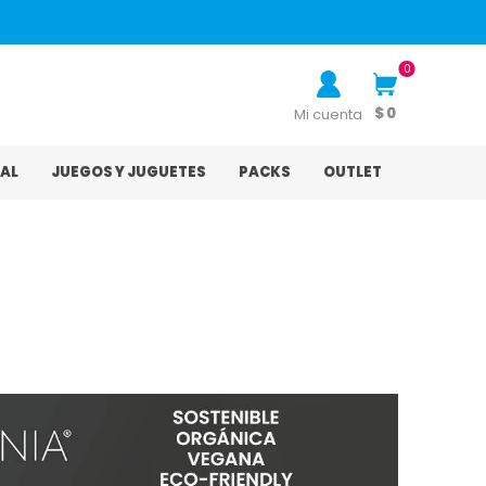
0
$ 0
Mi cuenta
AL
JUEGOS Y JUGUETES
PACKS
OUTLET