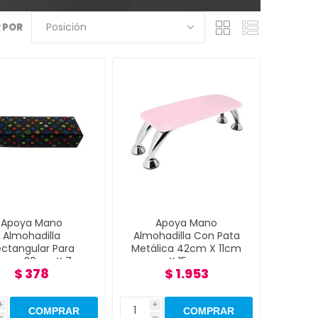
 POR
Apoya Mano
Apoya Mano
Almohadilla
Almohadilla Con Pata
ctangular Para
Metálica 42cm X 11cm
cura 30cm X 7cm
X 15cm
$ 378
$ 1.953
X 10cm
i
i
h
h