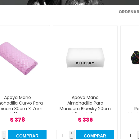
ORDENAR
Apoya Mano
Apoya Mano
ohadilla Curvo Para
Almohadilla Para
nicura 30cm X 7cm
Manicura Bluesky 20cm
Re
X 13cm
X 9cm X 6cm
Mani
$ 378
$ 336
i
i
h
h