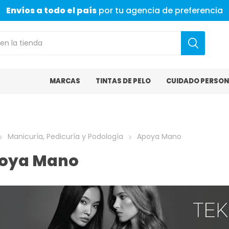
Envíos a todo el país
por tu agencia de preferencia
MARCAS
TINTAS DE PELO
CUIDADO PERSON
Manicuría, Pedicuría y Podología
Apoya Mano
oya Mano