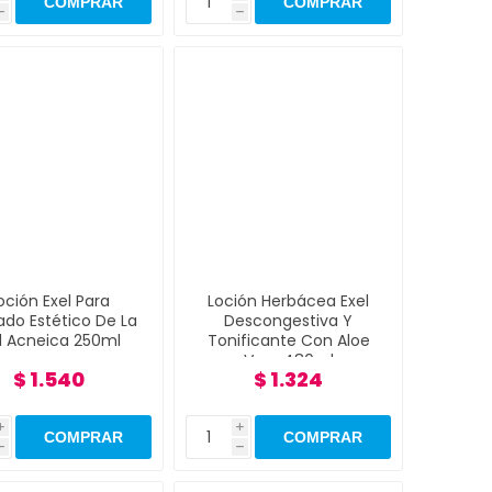
h
h
oción Exel Para
Loción Herbácea Exel
ado Estético De La
Descongestiva Y
el Acneica 250ml
Tonificante Con Aloe
Vera 480ml
$ 1.540
$ 1.324
i
i
h
h