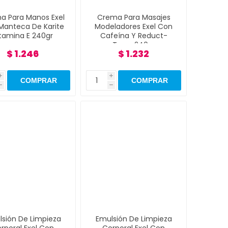
a Para Manos Exel
Crema Para Masajes
Manteca De Karite
Modeladores Exel Con
itamina E 240gr
Cafeína Y Reduct-
Trans 240gr
$ 1.246
$ 1.232
i
i
h
h
sión De Limpieza
Emulsión De Limpieza