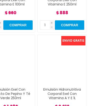
rporal Exel Con
Corporal Exel Con
itamina E 100ml
Vitamina E 250ml
$ 660
$ 888
i
i
h
h
ulsión Exel Con
Emulsión Hidronutritiva
cto De Pepino Y Té
Corporal Exel Con
Verde 250ml
Vitamina A Y E 1L