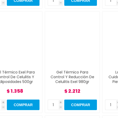
h
h
l Térmico Exel Para
Gel Térmico Para
L
ntrol De Celulitis Y
Control Y Reducción De
Cuid
diposidades 500gr
Celulitis Exel 980gr
Pi
$ 1.358
$ 2.212
i
i
h
h