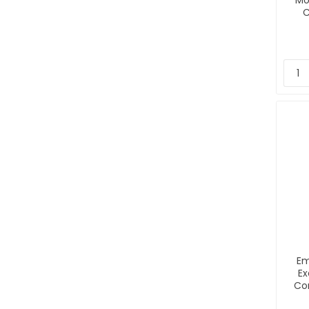
Mo
C
Em
Ex
Co