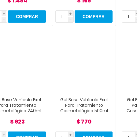
$ 1.484
$ 166
i
i
h
h
l Base Vehículo Exel
Gel Base Vehículo Exel
Gel 
Para Tratamiento
Para Tratamiento
Pa
smetológico 240ml
Cosmetológico 500ml
Cosm
$ 623
$ 770
i
i