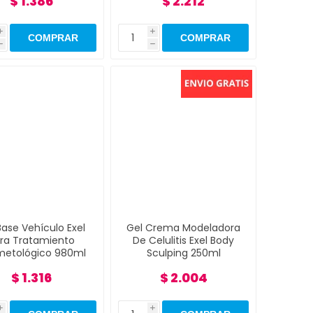
$ 1.386
$ 2.212
i
i
h
h
Base Vehículo Exel
Gel Crema Modeladora
ra Tratamiento
De Celulitis Exel Body
etológico 980ml
Sculping 250ml
$ 1.316
$ 2.004
i
i