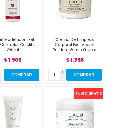
el Modelador Exel
Crema De Limpieza
Controlar Celulitis
Corporal Exel Acción
250ml
Pulidora Grano Grueso
240gr
$ 1.908
$ 1.358
i
i
h
h