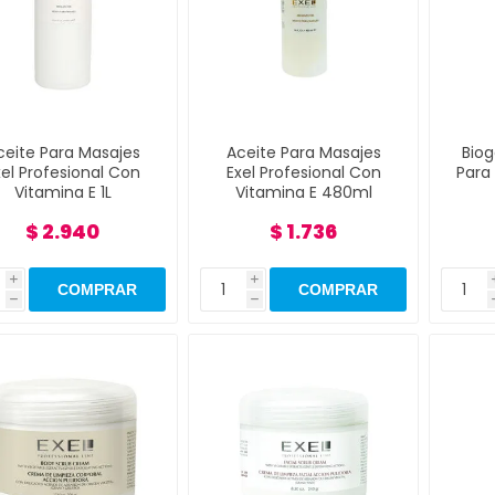
ceite Para Masajes
Aceite Para Masajes
Biog
xel Profesional Con
Exel Profesional Con
Para 
Vitamina E 1L
Vitamina E 480ml
$ 2.940
$ 1.736
i
i
h
h