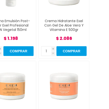
a Emulsión Post-
Crema Hidratante Exel
r Exel Profesional
Con Gel De Aloe Vera Y
N Vegetal 150ml
Vitamina E 500gr
$ 1.198
$ 2.086
i
i
h
h