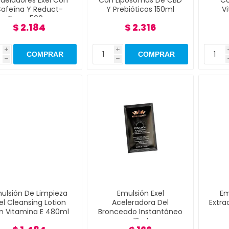
deladores Exel Con
Con Liposomas De CBD
Co
afeína Y Reduct-
Y Prebióticos 150ml
V
Trans 500gr
$ 2.184
$ 2.316
i
i
h
h
ulsión De Limpieza
Emulsión Exel
Em
el Cleansing Lotion
Aceleradora Del
Extra
n Vitamina E 480ml
Bronceado Instantáneo
12ml