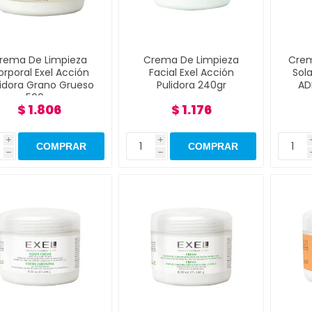
rema De Limpieza
Crema De Limpieza
Crem
rporal Exel Acción
Facial Exel Acción
Sola
lidora Grano Grueso
Pulidora 240gr
AD
500gr
$ 1.806
$ 1.176
i
i
h
h