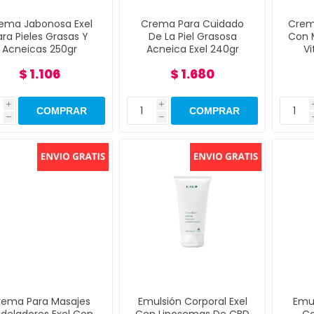
ema Jabonosa Exel
Crema Para Cuidado
Crem
ara Pieles Grasas Y
De La Piel Grasosa
Con 
Acneicas 250gr
Acneica Exel 240gr
V
$ 1.106
$ 1.680
i
i
h
h
rema Para Masajes
Emulsión Corporal Exel
Emul