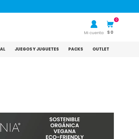
0
$ 0
Mi cuenta
AL
JUEGOS Y JUGUETES
PACKS
OUTLET