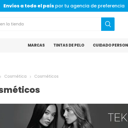
Envíos a todo el país
por tu agencia de preferencia
MARCAS
TINTAS DE PELO
CUIDADO PERSON
Cosmética
Cosméticos
sméticos