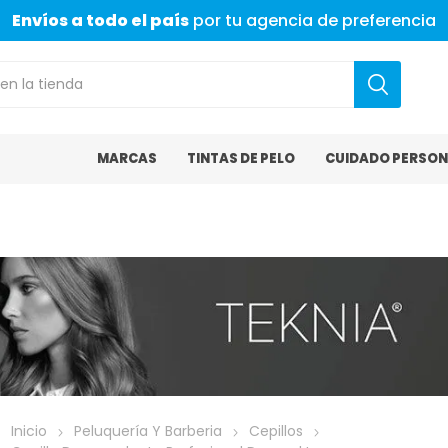
Envíos a todo el país
por tu agencia de preferencia
MARCAS
TINTAS DE PELO
CUIDADO PERSON
Inicio
Peluquería Y Barberia
Cepillos