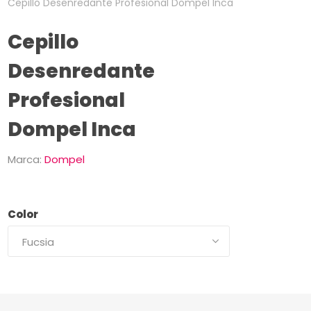
Cepillo Desenredante Profesional Dompel Inca
Cepillo
Desenredante
Profesional
Dompel Inca
Marca:
Dompel
Color