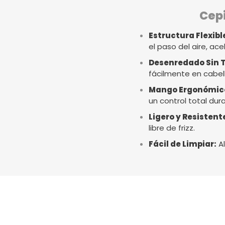
Cepi
Estructura Flexibl
el paso del aire, a
Desenredado Sin T
fácilmente en cabell
Mango Ergonómic
un control total dur
Ligero y Resistent
libre de frizz.
Fácil de Limpiar:
Al