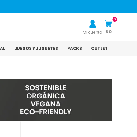
0
$ 0
Mi cuenta
AL
JUEGOS Y JUGUETES
PACKS
OUTLET