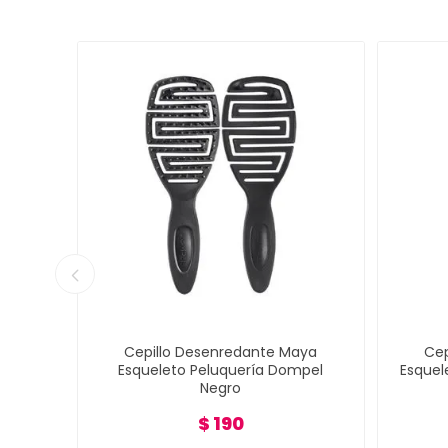
rmico
Cepillo Desenredante Maya
Cep
 32mm
Esqueleto Peluquería Dompel
Esquel
Negro
$ 190