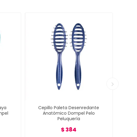
aya
Cepillo Paleta Desenredante
Cep
mpel
Anatómico Dompel Pelo
Def
Peluquería
$ 384