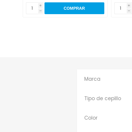
i
i
h
h
Marca
Tipo de cepillo
Color