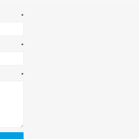
*
*
*