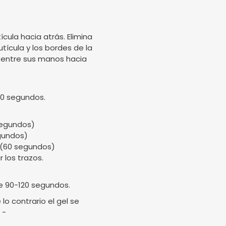
ícula hacia atrás. Elimina
utícula y los bordes de la
ela entre sus manos hacia
90 segundos.
 segundos)
egundos)
. (60 segundos)
 los trazos.
e 90-120 segundos.
o contrario el gel se
 -