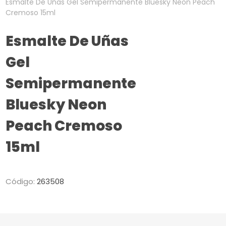
Esmalte De Uñas Gel Semipermanente Bluesky Neon Peach
Cremoso 15ml
Esmalte De Uñas
Gel
Semipermanente
Bluesky Neon
Peach Cremoso
15ml
Código:
263508