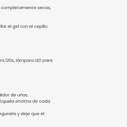
stén completamente secas,
ar el gel con el cepillo
a 120s, lámpara LED para
lidor de uñas.
olóquela encima de cada
gurarla y deje que el