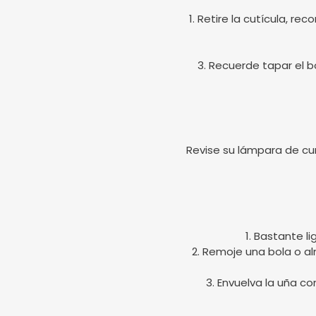
1. Retire la cutícula, r
3. Recuerde tapar el bo
Revise su lámpara de cu
1. Bastante l
2. Remoje una bola o a
3. Envuelva la uña c