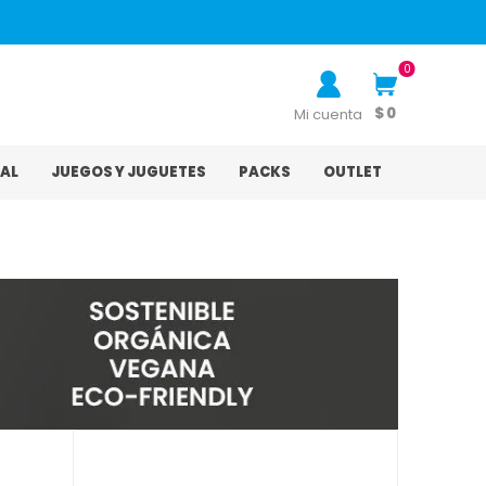
0
$ 0
Mi cuenta
AL
JUEGOS Y JUGUETES
PACKS
OUTLET