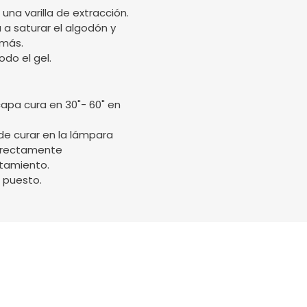
una varilla de extracción.
 a saturar el algodón y
 más.
odo el gel.
capa cura en 30"- 60" en
de curar en la lámpara
orrectamente
tamiento.
 puesto.