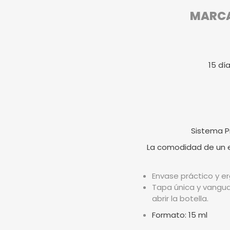
MARCA 
15 dí
Sistema P
La comodidad de un en
Envase práctico y er
Tapa única y vangua
abrir la botella.
Formato: 15 ml