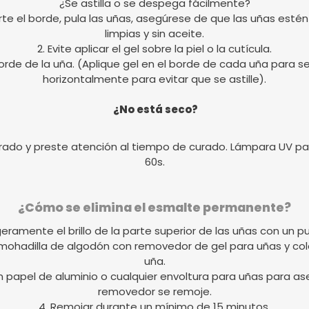
¿Se astilla o se despega fácilmente?
ecorte el borde, pula las uñas, asegúrese de que las uñas e
limpias y sin aceite.
2. Evite aplicar el gel sobre la piel o la cutícula.
rde de la uña. (Aplique gel en el borde de cada uña para sell
horizontalmente para evitar que se astille).
¿No está seco?
rado y preste atención al tiempo de curado. Lámpara UV par
60s.
¿Cómo se elimina el esmalte permanente?
igeramente el brillo de la parte superior de las uñas con un pu
lmohadilla de algodón con removedor de gel para uñas y c
uña.
on papel de aluminio o cualquier envoltura para uñas para ase
removedor se remoje.
4. Remojar durante un mínimo de 15 minutos.