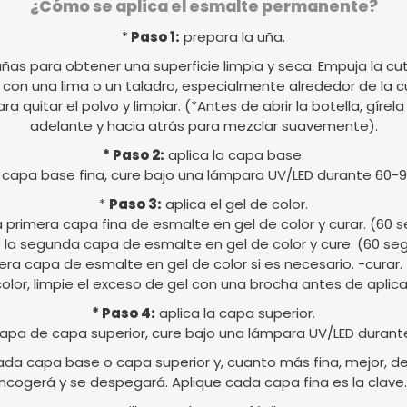
¿Cómo se aplica el esmalte permanente?
*
Paso 1:
prepara la uña.
uñas para obtener una superficie limpia y seca. Empuja la cut
al con una lima o un taladro, especialmente alrededor de la c
para quitar el polvo y limpiar. (*Antes de abrir la botella, gír
adelante y hacia atrás para mezclar suavemente).
* Paso 2:
aplica la capa base.
 capa base fina, cure bajo una lámpara UV/LED durante 60-
*
Paso 3:
aplica el gel de color.
a primera capa fina de esmalte en gel de color y curar. (60
 la segunda capa de esmalte en gel de color y cure. (60 s
cera capa de esmalte en gel de color si es necesario. -curar
 color, limpie el exceso de gel con una brocha antes de aplicar
* Paso 4:
aplica la capa superior.
apa de capa superior, cure bajo una lámpara UV/LED durant
da capa base o capa superior y, cuanto más fina, mejor, de l
ncogerá y se despegará. Aplique cada capa fina es la clave.