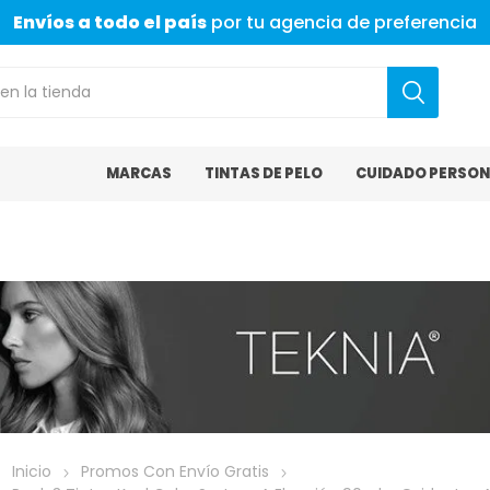
Envíos a todo el país
por tu agencia de preferencia
MARCAS
TINTAS DE PELO
CUIDADO PERSON
Inicio
Promos Con Envío Gratis