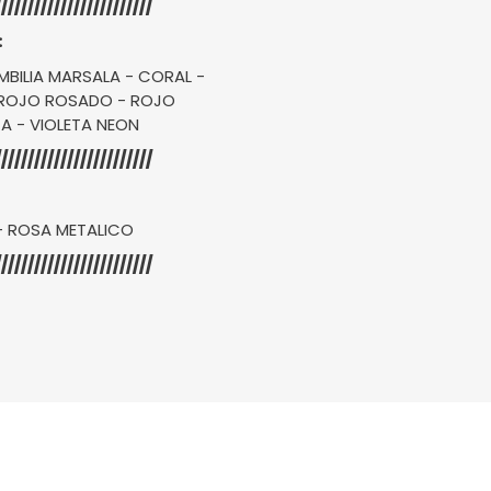
////////////////////////
:
MBILIA MARSALA - CORAL -
- ROJO ROSADO - ROJO
TA - VIOLETA NEON
////////////////////////
- ROSA METALICO
////////////////////////