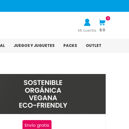
0
$ 0
Mi cuenta
AL
JUEGOS Y JUGUETES
PACKS
OUTLET
Envío gratis