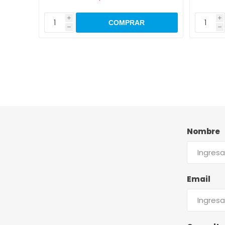
i
i
h
h
Nombre
Email