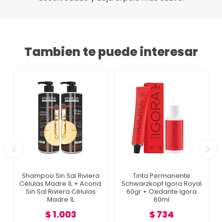
Tambien te puede interesar
Shampoo Sin Sal Riviera
Tinta Permanente
Células Madre 1L + Acond.
Schwarzkopf Igora Royal
r
Sin Sal Riviera Células
60gr + Oxidante Igora
Madre 1L
60ml
$ 1.003
$ 734