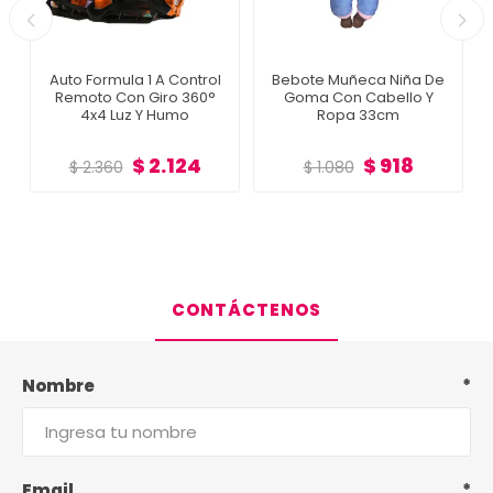
Auto Formula 1 A Control
Bebote Muñeca Niña De
Remoto Con Giro 360°
Goma Con Cabello Y
4x4 Luz Y Humo
Ropa 33cm
$ 2.124
$ 918
$ 2.360
$ 1.080
CONTÁCTENOS
Nombre
*
Email
*