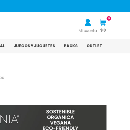
0
$ 0
Mi cuenta
AL
JUEGOS Y JUGUETES
PACKS
OUTLET
os