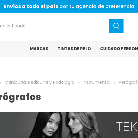
Envíos a todo el país
por tu agencia de preferencia
MARCAS
TINTAS DE PELO
CUIDADO PERSON
Manicuría, Pedicuría y Podología
Instrumental
Aerógraf
rógrafos