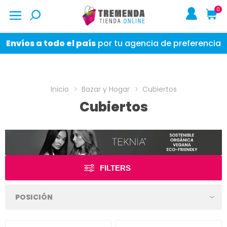
0
Envíos a todo el país
por tu agencia de preferencia
Inicio
Bazar y Hogar
Cubiertos
Cubiertos
FILTERS