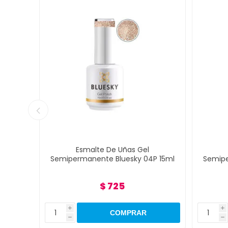
Esmalte De Uñas Gel
1909P
Semipermanente Bluesky 04P 15ml
Semipe
$ 725
i
i
h
h