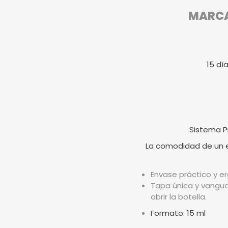
MARCA 
15 dí
Sistema P
La comodidad de un en
Envase práctico y er
Tapa única y vangua
abrir la botella.
Formato: 15 ml