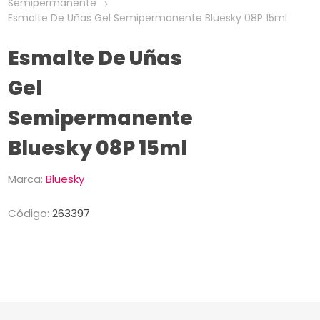
Semipermanente
Esmalte De Uñas Gel Semipermanente Bluesky 08P 15ml
Esmalte De Uñas
Gel
Semipermanente
Bluesky 08P 15ml
Marca:
Bluesky
Código:
263397