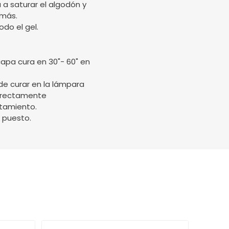
 a saturar el algodón y
 más.
odo el gel.
capa cura en 30"- 60" en
de curar en la lámpara
orrectamente
tamiento.
 puesto.