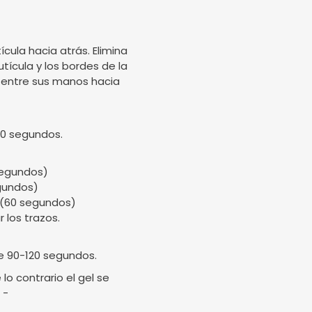
ícula hacia atrás. Elimina
utícula y los bordes de la
ela entre sus manos hacia
90 segundos.
 segundos)
egundos)
. (60 segundos)
 los trazos.
e 90-120 segundos.
o contrario el gel se
 -