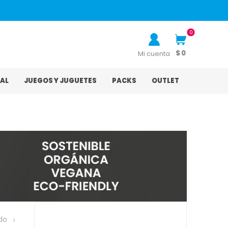
0
$ 0
Mi cuenta
AL
JUEGOS Y JUGUETES
PACKS
OUTLET
do