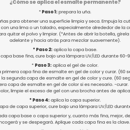
¿Cómo se aplica el esmalte permanente?
*
Paso 1:
prepara la uña.
uñas para obtener una superficie limpia y seca. Empuja la cut
al con una lima o un taladro, especialmente alrededor de la c
para quitar el polvo y limpiar. (*Antes de abrir la botella, gír
adelante y hacia atrás para mezclar suavemente).
* Paso 2:
aplica la capa base.
 capa base fina, cure bajo una lámpara UV/LED durante 60-
*
Paso 3:
aplica el gel de color.
a primera capa fina de esmalte en gel de color y curar. (60
 la segunda capa de esmalte en gel de color y cure. (60 s
cera capa de esmalte en gel de color si es necesario. -curar
 color, limpie el exceso de gel con una brocha antes de aplicar
* Paso 4:
aplica la capa superior.
apa de capa superior, cure bajo una lámpara UV/LED durant
da capa base o capa superior y, cuanto más fina, mejor, de l
ncogerá y se despegará. Aplique cada capa fina es la clave.