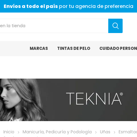
Envíos a todo el país
por tu agencia de preferencia
MARCAS
TINTAS DE PELO
CUIDADO PERSON
Inicio
Manicuría, Pedicuría y Podología
Uñas
Esmalta