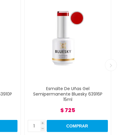
Esmalte De Uñas Gel
3910P
Semipermanente Bluesky 63916P
Semi
15ml
$ 725
i
i
h
h