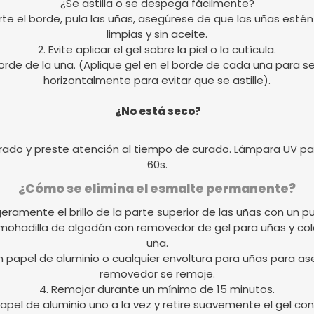
¿Se astilla o se despega fácilmente?
ecorte el borde, pula las uñas, asegúrese de que las uñas e
limpias y sin aceite.
2. Evite aplicar el gel sobre la piel o la cutícula.
rde de la uña. (Aplique gel en el borde de cada uña para sell
horizontalmente para evitar que se astille).
¿No está seco?
rado y preste atención al tiempo de curado. Lámpara UV par
60s.
¿Cómo se elimina el esmalte permanente?
igeramente el brillo de la parte superior de las uñas con un pu
lmohadilla de algodón con removedor de gel para uñas y c
uña.
on papel de aluminio o cualquier envoltura para uñas para ase
removedor se remoje.
4. Remojar durante un mínimo de 15 minutos.
 papel de aluminio uno a la vez y retire suavemente el gel con 