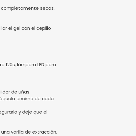
stén completamente secas,
ar el gel con el cepillo
a 120s, lámpara LED para
lidor de uñas.
olóquela encima de cada
gurarla y deje que el
una varilla de extracción.