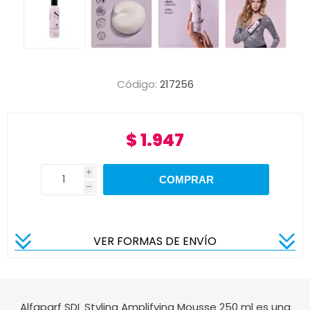
Código:
217256
$ 1.947
i
h
VER FORMAS DE ENVÍO
Alfaparf
SDL Styling Amplifying Mousse 250 ml
es una