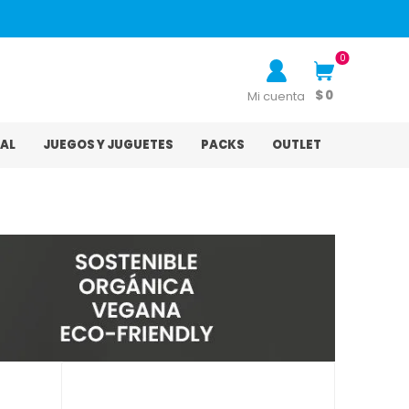
0
$ 0
Mi cuenta
AL
JUEGOS Y JUGUETES
PACKS
OUTLET