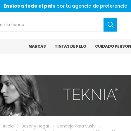
Envíos a todo el país
por tu agencia de preferencia
MARCAS
TINTAS DE PELO
CUIDADO PERSON
Inicio
Bazar y Hogar
Bandeja Para Sushi