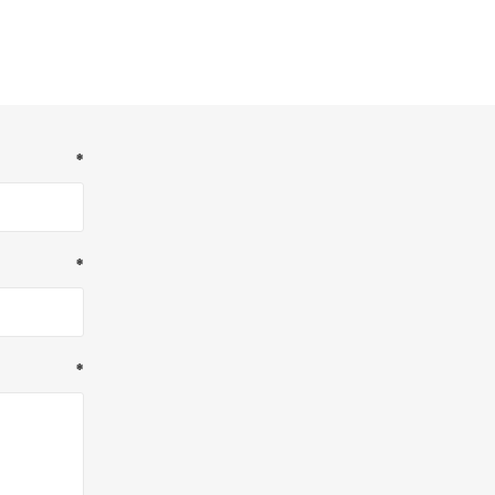
*
*
*