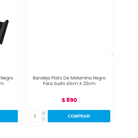
 Negro
Bandeja Plato De Melamina Negro
Bande
cm
Para Sushi 41cm X 23cm
P
$ 890
i
i
h
h