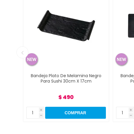
 Negro
Bandeja Plato De Melamina Negro
Bande
m
Para Sushi 30cm X 17cm
P
$ 490
i
i
h
h