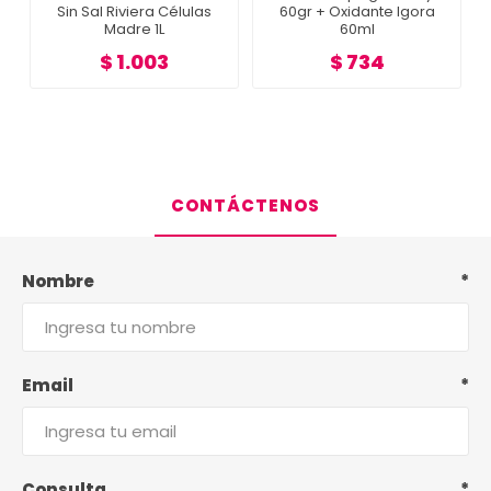
r
Sin Sal Riviera Células
60gr + Oxidante Igora
Madre 1L
60ml
$ 1.003
$ 734
CONTÁCTENOS
Nombre
*
Email
*
Consulta
*