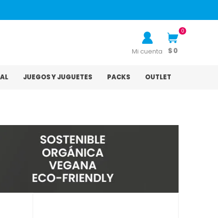
0
$ 0
Mi cuenta
AL
JUEGOS Y JUGUETES
PACKS
OUTLET