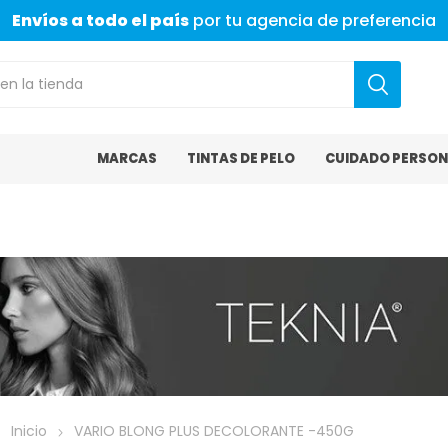
Envíos a todo el país
por tu agencia de preferencia
MARCAS
TINTAS DE PELO
CUIDADO PERSON
Inicio
VARIO BLONG PLUS DECOLORANTE -450G