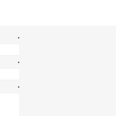
*
*
*