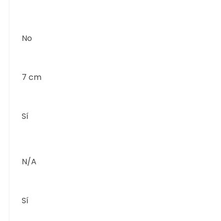
No
7 cm
Sí
N/A
Sí