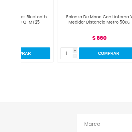
etooth
Balanza De Mano Con Linterna Y
Binoc
T25
Medidor Distancia Metro 50KG
Zoo
$ 660
i
i
h
h
Marca