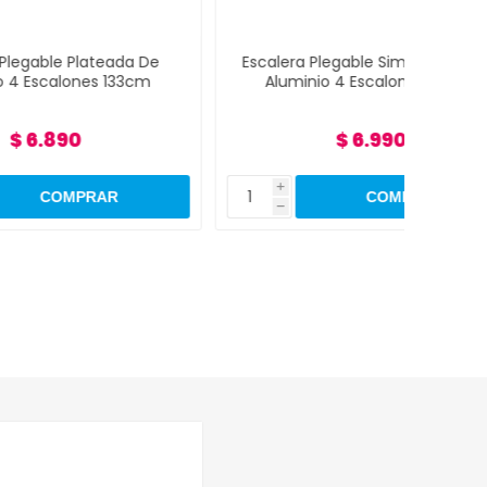
da De
Escalera Plegable Simil Madera De
Linte
3cm
Aluminio 4 Escalones 133cm
R
$ 6.990
i
i
h
h