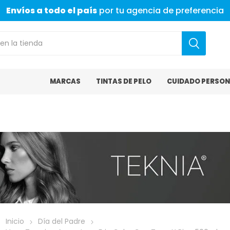
Envíos a todo el país
por tu agencia de preferencia
MARCAS
TINTAS DE PELO
CUIDADO PERSON
Inicio
Día del Padre