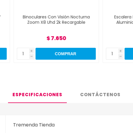
ulares Con Visión Nocturna
Escalera Plegable Platea
m X8 Uhd 2k Recargable
Aluminio 4 Escalones 13
$ 7.650
$ 6.890
i
h
ESPECIFICACIONES
CONTÁCTENOS
Tremenda Tienda