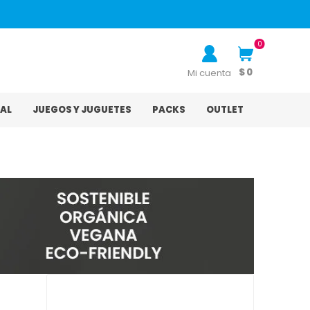
0
$ 0
Mi cuenta
AL
JUEGOS Y JUGUETES
PACKS
OUTLET