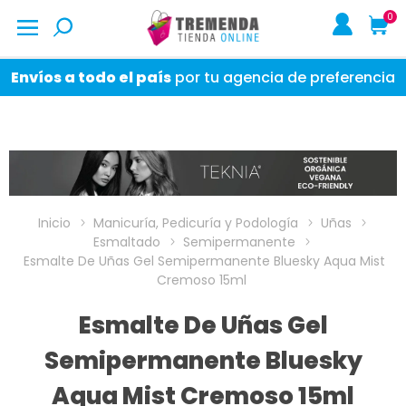
0
Envíos a todo el país
por tu agencia de preferencia
Inicio
Manicuría, Pedicuría y Podología
Uñas
Esmaltado
Semipermanente
Esmalte De Uñas Gel Semipermanente Bluesky Aqua Mist
Cremoso 15ml
Esmalte De Uñas Gel
Semipermanente Bluesky
Aqua Mist Cremoso 15ml