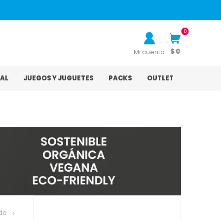
0
$ 0
Mi cuenta
AL
JUEGOS Y JUGUETES
PACKS
OUTLET
do