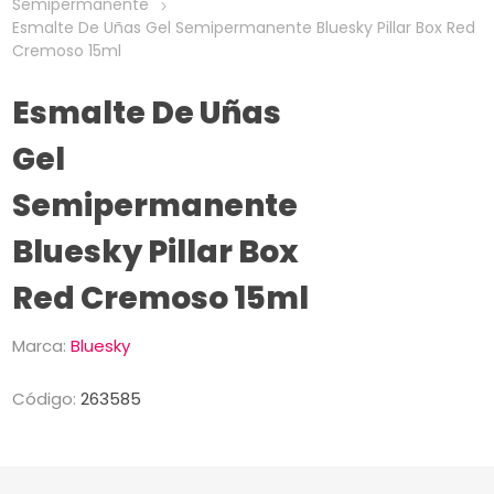
Semipermanente
Esmalte De Uñas Gel Semipermanente Bluesky Pillar Box Red
Cremoso 15ml
Esmalte De Uñas
Gel
Semipermanente
Bluesky Pillar Box
Red Cremoso 15ml
Marca:
Bluesky
Código:
263585