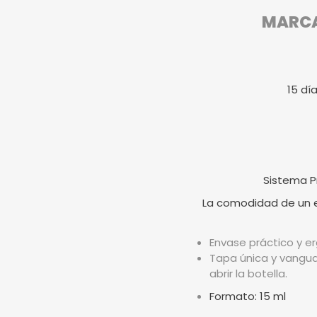
MARCA 
15 dí
Sistema P
La comodidad de un en
Envase práctico y er
Tapa única y vangua
abrir la botella.
Formato: 15 ml