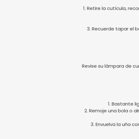
1. Retire la cutícula, r
3. Recuerde tapar el bo
Revise su lámpara de cu
1. Bastante l
2. Remoje una bola o a
3. Envuelva la uña c