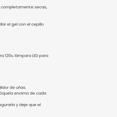
stén completamente secas,
ar el gel con el cepillo
a 120s, lámpara LED para
lidor de uñas.
olóquela encima de cada
gurarla y deje que el