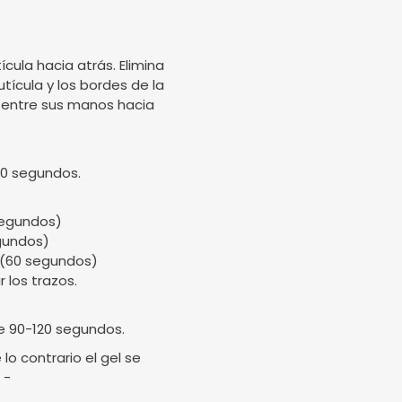
ícula hacia atrás. Elimina
utícula y los bordes de la
ela entre sus manos hacia
90 segundos.
 segundos)
egundos)
. (60 segundos)
 los trazos.
e 90-120 segundos.
o contrario el gel se
 -