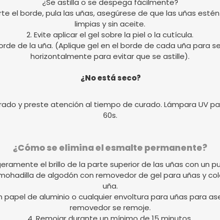
¿Se astilla o se despega fácilmente?
ecorte el borde, pula las uñas, asegúrese de que las uñas e
limpias y sin aceite.
2. Evite aplicar el gel sobre la piel o la cutícula.
rde de la uña. (Aplique gel en el borde de cada uña para sell
horizontalmente para evitar que se astille).
¿No está seco?
rado y preste atención al tiempo de curado. Lámpara UV par
60s.
¿Cómo se elimina el esmalte permanente?
igeramente el brillo de la parte superior de las uñas con un pu
lmohadilla de algodón con removedor de gel para uñas y c
uña.
on papel de aluminio o cualquier envoltura para uñas para ase
removedor se remoje.
4. Remojar durante un mínimo de 15 minutos.