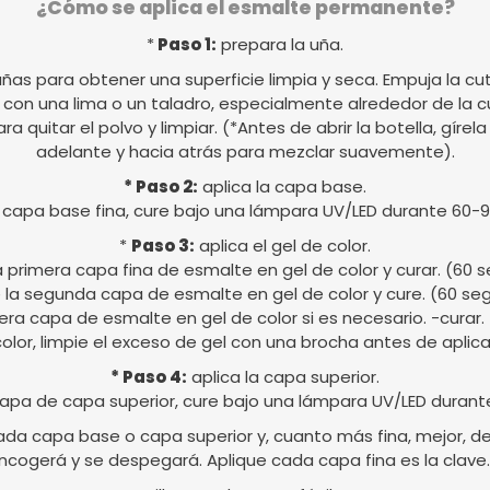
¿Cómo se aplica el esmalte permanente?
*
Paso 1:
prepara la uña.
uñas para obtener una superficie limpia y seca. Empuja la cut
al con una lima o un taladro, especialmente alrededor de la c
para quitar el polvo y limpiar. (*Antes de abrir la botella, gír
adelante y hacia atrás para mezclar suavemente).
* Paso 2:
aplica la capa base.
 capa base fina, cure bajo una lámpara UV/LED durante 60-
*
Paso 3:
aplica el gel de color.
a primera capa fina de esmalte en gel de color y curar. (60
 la segunda capa de esmalte en gel de color y cure. (60 s
cera capa de esmalte en gel de color si es necesario. -curar
 color, limpie el exceso de gel con una brocha antes de aplicar
* Paso 4:
aplica la capa superior.
apa de capa superior, cure bajo una lámpara UV/LED durant
da capa base o capa superior y, cuanto más fina, mejor, de l
ncogerá y se despegará. Aplique cada capa fina es la clave.