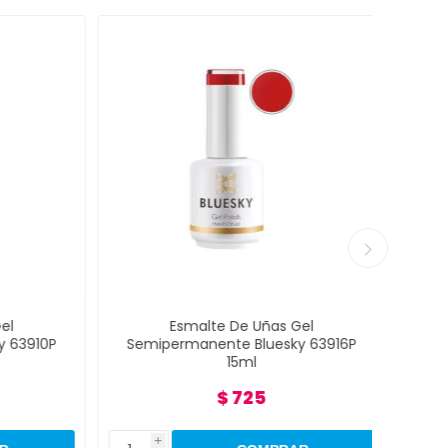
Esmalte De Uñas Gel
3910P
Semipermanente Bluesky 63916P
Semi
15ml
$ 725
i
i