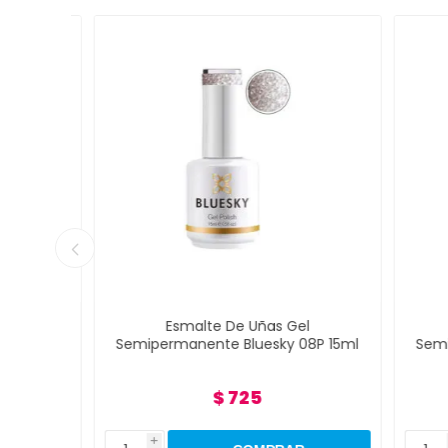
Esmalte De Uñas Gel
P 15ml
Semipermanente Bluesky 08P 15ml
Semipe
$ 725
i
i