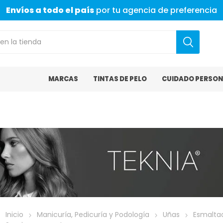
Envíos a todo el país
por tu agencia de preferencia
MARCAS
TINTAS DE PELO
CUIDADO PERSON
Inicio
Manicuría, Pedicuría y Podología
Uñas
Esmalta