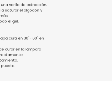
una varilla de extracción.
 a saturar el algodón y
 más.
odo el gel.
capa cura en 30"- 60" en
de curar en la lámpara
orrectamente
tamiento.
 puesto.