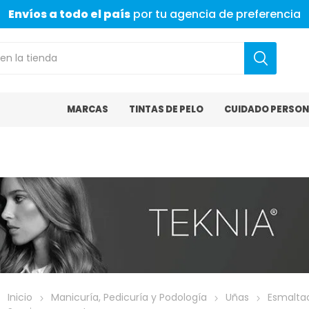
Envíos a todo el país
por tu agencia de preferencia
MARCAS
TINTAS DE PELO
CUIDADO PERSON
Inicio
Manicuría, Pedicuría y Podología
Uñas
Esmalta