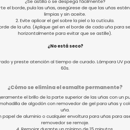
¿Se astilla o se despega fácilmente?
ecorte el borde, pula las uñas, asegúrese de que las uñas e
limpias y sin aceite.
2. Evite aplicar el gel sobre la piel o la cutícula.
rde de la uña. (Aplique gel en el borde de cada uña para sell
horizontalmente para evitar que se astille).
¿No está seco?
rado y preste atención al tiempo de curado. Lámpara UV par
60s.
¿Cómo se elimina el esmalte permanente?
igeramente el brillo de la parte superior de las uñas con un pu
lmohadilla de algodón con removedor de gel para uñas y c
uña.
on papel de aluminio o cualquier envoltura para uñas para ase
removedor se remoje.
4. Remojar durante un mínimo de 15 minutos.