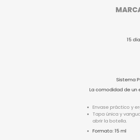
MARCA 
15 dí
Sistema P
La comodidad de un en
Envase práctico y er
Tapa única y vangua
abrir la botella.
Formato: 15 ml