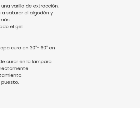
una varilla de extracción.
 a saturar el algodón y
 más.
odo el gel.
capa cura en 30"- 60" en
de curar en la lámpara
orrectamente
tamiento.
 puesto.