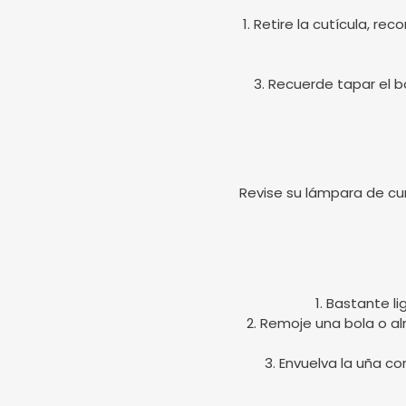
1. Retire la cutícula, r
3. Recuerde tapar el bo
Revise su lámpara de cu
1. Bastante l
2. Remoje una bola o a
3. Envuelva la uña c