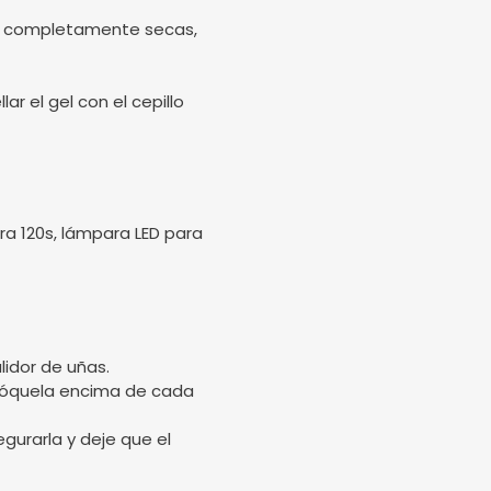
stén completamente secas,
ar el gel con el cepillo
a 120s, lámpara LED para
lidor de uñas.
olóquela encima de cada
gurarla y deje que el