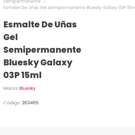
Semipermanente
Esmalte De Uñas Gel Semipermanente Bluesky Galaxy 03P 15m
Esmalte De Uñas
Gel
Semipermanente
Bluesky Galaxy
03P 15ml
Marca:
Bluesky
Código:
263465