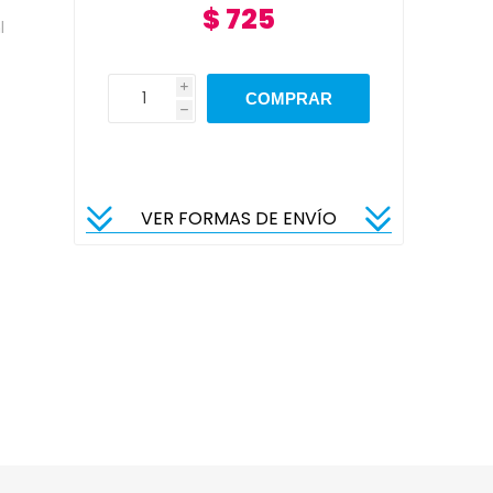
$ 725
l
i
h
VER FORMAS DE ENVÍO