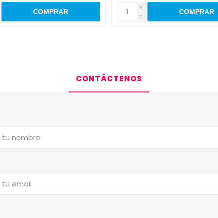
i
h
CONTÁCTENOS
a