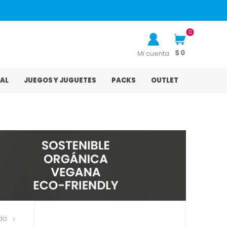
0
$ 0
Mi cuenta
AL
JUEGOS Y JUGUETES
PACKS
OUTLET
do