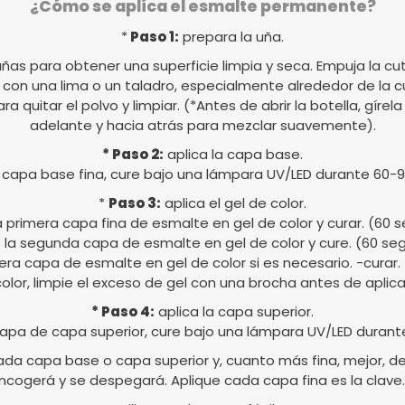
¿Cómo se aplica el esmalte permanente?
*
Paso 1:
prepara la uña.
uñas para obtener una superficie limpia y seca. Empuja la cut
al con una lima o un taladro, especialmente alrededor de la c
para quitar el polvo y limpiar. (*Antes de abrir la botella, gír
adelante y hacia atrás para mezclar suavemente).
* Paso 2:
aplica la capa base.
 capa base fina, cure bajo una lámpara UV/LED durante 60-
*
Paso 3:
aplica el gel de color.
a primera capa fina de esmalte en gel de color y curar. (60
 la segunda capa de esmalte en gel de color y cure. (60 s
cera capa de esmalte en gel de color si es necesario. -curar
 color, limpie el exceso de gel con una brocha antes de aplicar
* Paso 4:
aplica la capa superior.
apa de capa superior, cure bajo una lámpara UV/LED durant
da capa base o capa superior y, cuanto más fina, mejor, de l
ncogerá y se despegará. Aplique cada capa fina es la clave.