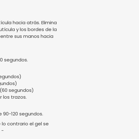
ícula hacia atrás. Elimina
utícula y los bordes de la
ela entre sus manos hacia
90 segundos.
 segundos)
egundos)
. (60 segundos)
 los trazos.
e 90-120 segundos.
o contrario el gel se
 -