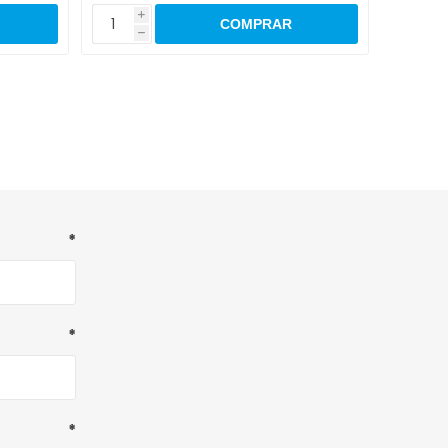
i
i
h
h
*
*
*