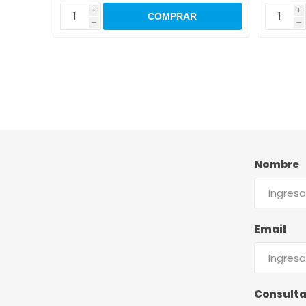
i
i
h
h
Nombre
Email
Consult