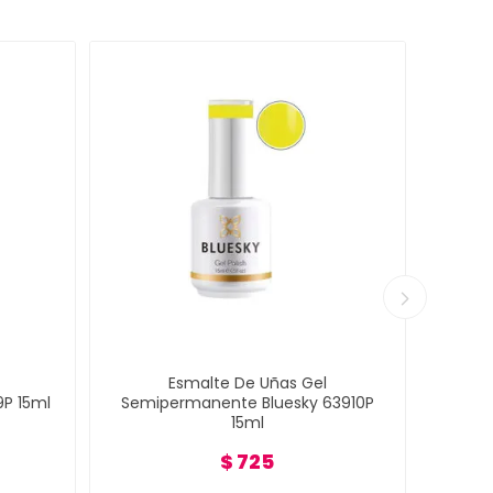
Esmalte De Uñas Gel
P 15ml
Semipermanente Bluesky 63910P
Semi
15ml
$ 725