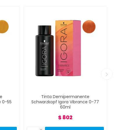
e
Tinta Demipermanente
e 0-55
Schwarzkopf Igora Vibrance 0-77
Schwa
60ml
$ 802
i
i