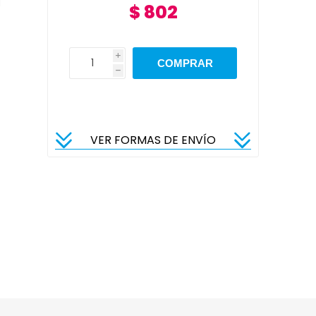
l
$ 802
i
h
VER FORMAS DE ENVÍO