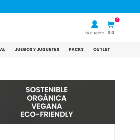
0
$ 0
Mi cuenta
AL
JUEGOS Y JUGUETES
PACKS
OUTLET