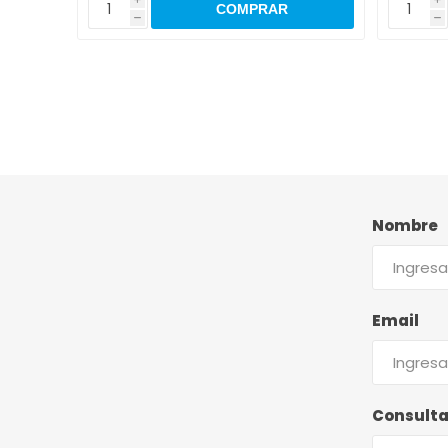
h
h
Nombre
Email
Consult