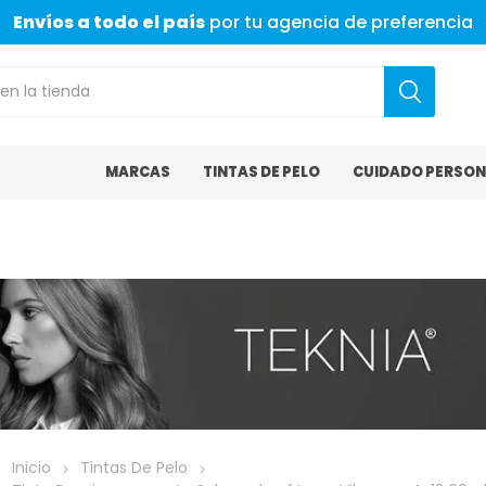
Envíos a todo el país
por tu agencia de preferencia
MARCAS
TINTAS DE PELO
CUIDADO PERSON
Inicio
Tintas De Pelo