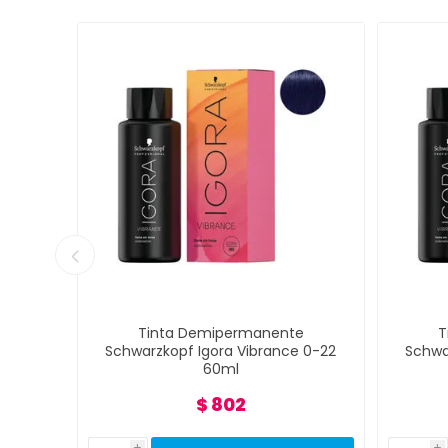
e
Tinta Demipermanente
T
 0-11
Schwarzkopf Igora Vibrance 0-22
Schwa
60ml
$ 802
i
i