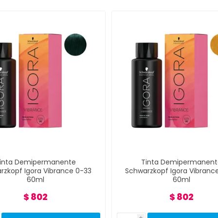
inta Demipermanente
Tinta Demipermanent
rzkopf Igora Vibrance 0-33
Schwarzkopf Igora Vibranc
60ml
60ml
$ 802
$ 802
i