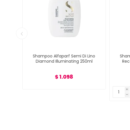
Lino
Shampoo Alfaparf Semi Di Lino
Sham
L
Diamond Illuminating 250ml
Rec
$ 1.098
i
h