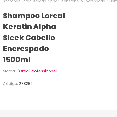
Shampoo Loreal Keratin Alpha Sleek Cabello Encrespado 1500m
Shampoo Loreal
Keratin Alpha
Sleek Cabello
Encrespado
1500ml
Marca:
L'Oréal Professionnel
Código:
278282