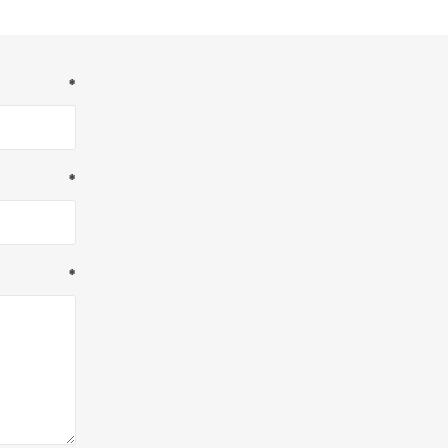
*
*
*