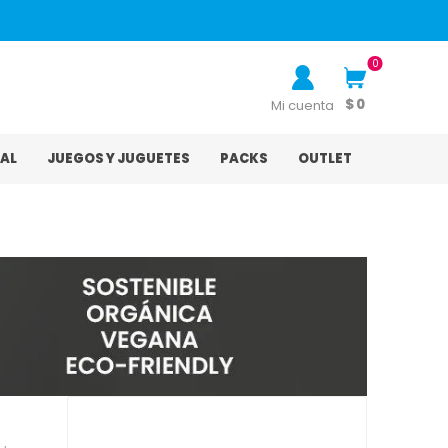
0
$ 0
Mi cuenta
AL
JUEGOS Y JUGUETES
PACKS
OUTLET