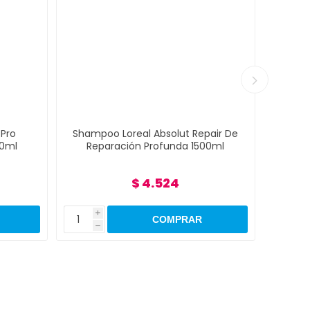
Pro
Shampoo Loreal Absolut Repair De
Sham
00ml
Reparación Profunda 1500ml
Re
$ 4.524
i
h