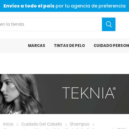
Envíos a todo el país
por tu agencia de preferencia
MARCAS
TINTAS DE PELO
CUIDADO PERSON
Inicio
Cuidado Del Cabello
Shampoo