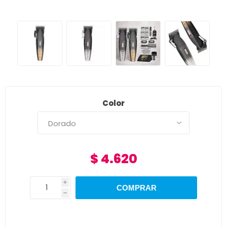
Color
$ 4.620
i
h